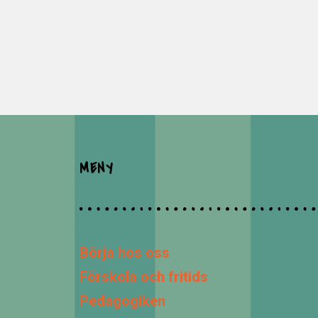
MENY
Börja hos oss
Förskola och fritids
Pedagogiken