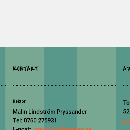
KONTAKT
A
Rektor
To
52
Malin Lindström Pryssander
Tel: 0760 275931
Hit
E-post:
malin@gottepasen.se