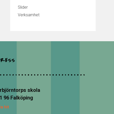
Slider
Verksamhet
DRESS
rbjörntorps skola
1 96 Falköping
ta hit